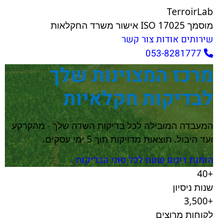
Terroir
Lab
מוסמך ISO 17025
אישור משרד החקלאות
שירותים
אודות
צור קשר
053-8281777
מרכז המצוינות שלך
לבדיקות חקלאיות
המעבדה המובילה לכל בדיקות השדה שלך - מהקרקע
ועד היבול. תוצאות מדויקות תוך 5 ימי עסקים.
הזמנת דיגום שטח
לכל סוגי הבדיקות
+40
שנות ניסיון
+3,500
לקוחות מרוצים