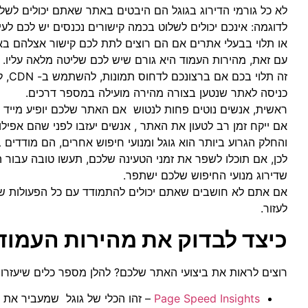
לא כל גורמי הדירוג בגוגל הם היבטים באתר שאתם יכולים לשלו
לדוגמה: אינכם יכולים לשלוט בכמה קישורים נכנסים יש לכם לעיתי
או תלוי בבעלי אתרים אם הם רוצים לתת לכם קישור אצלהם בא
עם זאת, מהירות העמוד היא גורם שיש לכם שליטה מלאה עליו.
זה תלוי בכם אם ברצונכם לדחוס תמונות, להשתמש ב- CDN, לשמור קבצי מטמון ולהקטין משאבים כך שהאתר שלכם ייטען מהר יותר.
כניסה לאתר שנטען בצורה מהירה מועילה במספר דרכים.
ראשית, אנשים נוטים פחות לנטוש אם האתר שלכם יופיע מייד לל
אם ייקח זמן רב לטעון את האתר , אנשים יעזבו לפני שהם אפיל
והחלק הגרוע ביותר הוא גוגל ומנועי חיפוש אחרים, הם מודדי
לכן, אם תוכלו לשפר את זמני הטעינה שלכם, תעשו טובה עבור 
שדירוג מנועי החיפוש שלכם ישתפר.
אם אתם לא חושבים שאתם יכולים להתמודד עם כל הפעולות שיש
לעזור.
כיצד לבדוק את מהירות העמוד
רוצים לראות את ביצועי האתר שלכם? להלן מספר כלים שיעזרו 
Page Speed Insights
– זהו הכלי של גוגל שמעביר את נ