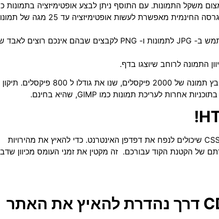
 על ידי צמצום משקל התמונות. עם התוסף ניתן לבצע אופטימיזציה בתמונות כ
שניתן להקטין את המשקל ללא פגיעה באיכות התמונות. הגרסה החינמית מאפשרת לעשות אופטימיזציה עד 25 מגה
אם אינכם יכולים להשתמש בקבצי – Webp, אנו ממליצים להשתמש ב- JPG לתמונות ו- PNG לקבצים שבהם אינכם רוצים ל
ון התמונה לרוחב שיוצגו בדף.
אם לדוגמא תמונה תוצג בגודל 800 פיקסלים, אל תשתמשו בקובץ תמונה של 2000 פיקסלים, שנו את גודלו ל 800 פיקסלים. תיקון
GIMP
, שהיא בחינם.
אתרים בדרך כלל טוענים מספר עצום של קבצי Javascript ו- CSS שיכולים לנפח את דפדפן האינטרנט. כדי להאיץ את מהירויות
דתם של הקטנת הקוד עבורכם. זה מקטין את זמני העומס מכיוון שדב
שימוש ברשת אספקת תוכן CDN דרך נהדרת להאיץ את האתר