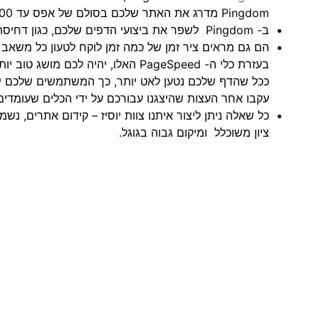
Pingdom מדרג את האתר שלכם בסולם של אפס עד 100. הם מספקים גם גודל עמוד, זמן טעינה ובקשות. ישנה אפשרות
ב- Pingdom לשפר את ביצועי הדפים שלכם, כגון דחיסת תוכן באמצעות gzip ושימוש בתוספים ללא קובצי cookie.
הם גם מראים ציר זמן של כמה זמן לוקח לטעון כל משאב
בעזרת כלי ה- PageSpeed האלו, יהיה לכם מושג טוב יותר הייכן ואיך לשפר את מהירות הדף שלך.
ככל שהדף שלכם נטען לאט יותר, כך המשתמשים שלכם יהיו מתוס
עקבו אחר העצות שהיצגנו עבורכם על ידי הכלים שעומדי
כל שאלה ניתן ליצור איתנו צוות יוסיז – קידום אתרים, 
ציון משוכלל ומיקום גבוה בגוגל.