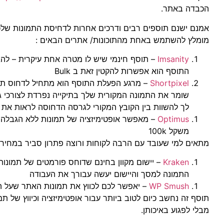
הכבדה באתר.
אמנם ישנם תוספים רבים ודרכים אחרות לדחיסת התמונות שלכ
מומלץ להשתמש באחת מהתוכונות/ אתרים הבאים :
Imsanity
– תוסף חינמי שיש לו מטרה אחת עיקרית – להגב
התוסף הוא אפשרות להקטין זאת ב Bulk
Shortpixel
– מרגע הפעלת התוסף הוא מתחיל לדחוס תמו
שומר את התמונה המקורית שלך בתיקייה נפרדת לצורכי ג
לך להשוות בין הקובץ המקורי לגרסה הדחוסה לראות את ה
Optimus
– מאפשר אופטימיזציה של תמונות ללא הגבלה ב
משקל 100k
מתאים למי שעובד עם הרבה לקוחות ורוצה פתרון סביר במחיר 
Kraken
התמונה למסך והיישום יעשה עבורך את העבודה
WP Smush
– יאפשר לכם לכווץ את תמונות האתר שעל ה
תוסף זה נחשב כיום לטוב ביותר עבור אופטימיזציה וכיווץ של תמ
מבלי לפגוע באיכותן.