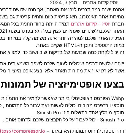
יוסיז קידום אתרים
מרץ 3, 2024
אמנם ישנם כמה דרכים לזרז את האתר , אך הנה שלושה דברים ע
מהירות אתר האינטרנט היא קריטית כיום ותהיה קריטית גם בשנים הבאות ע
חברת
יוסיז – קידום אתרים
האתר שלכם לשינויים שעתידים לצוץ בכל רגע בפרט בשנת 2021 אשר עתידה להציב אתגריים מקצועיים חדשים.
כמות התוספים ותוכן ה-HTML שקיים באתר.
זה יכול לקחת כמה שבועות של בדיקות שוב ושוב כדי למצוא את 
ישנם שלושה דרכים שיכולים לעזור שלכם לשפר משמעותית את 
אשר לא רק יאיץ את מהירות האתר אלא יבצע אופטימיזצייה מל
בצעו אופטימיזציה של תמונות:
Webp הפורמט האופטימלי ביותר שאפשר להמיר את התמונות בימינו הוא.
תוספי וורדפרס מרובים יכולים לעשות זאת עבור כל התמונות ,
תוסף מומלץ אחד בתשלום הינו
Smush Pro
Smush Pro- יכול לעבור על כל הקבצים שלכם ולדחוס אותם .
דרך נוספת לדחוס תמונות היא באתר –
ttps://compressor.io