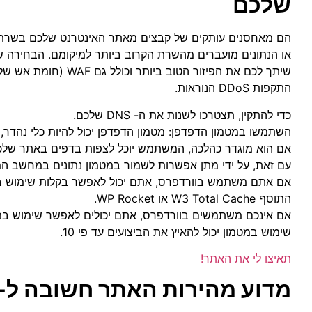
שלכם
הם מאחסנים עותקים של קבצים מאתר האינטרנט שלכם בשרתי
או הנתונים מועברים מהשרת הקרוב ביותר למיקומם. הבחירה שלנו היא re
שיתך לכם את הפיזור הט
התקפות DDoS הנוראות.
כדי להתקין, תצטרכו לשנות את ה- DNS שלכם.
השתמשו במטמון הדפדפן: מטמון הדפדפן יכול להיות כלי נהדר, 
אם הוא מוגדר כהלכה, המשתמש יוכל לצפות בדפים באתר שלכ
עם זאת, על ידי מתן אפשרות לשמור במטמון נתונים במחשב המ
אם אתם משתמש בוורדפרס, אתם יכול לאפשר בקלות שימוש ב
התוסף W3 Total Cache או WP Rocket.
אם אינכם משתמשים בוורדפרס, אתם יכולים לאפשר שימוש במטמון בקובץ ה- .htaccess שלך אם 
שימוש במטמון יכול להאיץ את הביצועים עד פי 10.
תאיצו לי את האתר!
מדוע מהירות האתר חשובה ל- SEO?