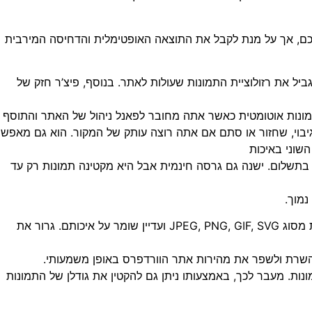
ם, אך על מנת לקבל את התוצאה האופטימלית והדחיסה המירבית
יל את רזולוציית התמונות שעולות לאתר. בנוסף, פיצ’ר חזק של
נות אוטומטית כאשר אתה מחובר לפאנל ניהול של האתר והתוסף
יבוי, שחזור או סתם אם אתה רוצה עותק של המקור. הוא גם מאפש
שוני באיכות
תשלום. ישנה גם גרסה חינמית אבל היא מקטינה תמונות רק עד
נמוך.
– יישום מקוון בחינם שדוחס פורמטים של תמונות מסוג JPEG, PNG, GIF, SVG ועדיין שומר על איכותם. גרור את
שרת ולשפר את מהירות אתר הוורדפרס באופן משמעותי.
ונות. מעבר לכך, באמצעותו ניתן גם להקטין את גודלן של התמונות