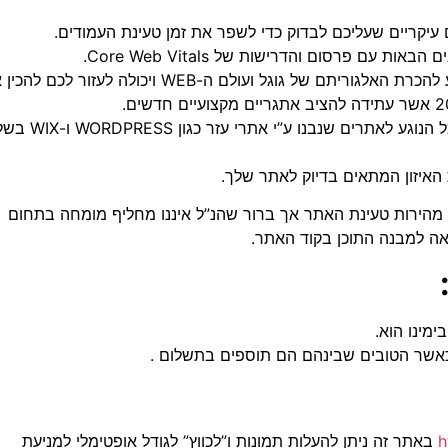
יקריים שעליכם לבדוק כדי לשפר את זמן טעינת העמודים.
ם פרסום והדרישות של Core Web Vitals.
תמיד הייתה בחוד החנית בכל הנוגע להכרת האלגוריתם של גוגל ועולם ה-WEB ויכולה לעזור לכם
הפיכת האתר שלכם למהירה יותר אינה משימה קלה במיוחד בכל הנוגע לאתרים שנבנו ע”י אתרי עזר כגון RESS
האיזון המתאים בדיוק לאתר שלך.
מהירות טעינת האתר אך ברור שהנ”ל איננו מחליף מומחה בתחום
אה למבנה התוכן בקוד האתר.
 כאשר הטובים שבינהם הם תוספים בתשלום .
h
באתר זה ניתן להעלות תמונות ו”לכווץ” לגודל אופטימלי למניעת