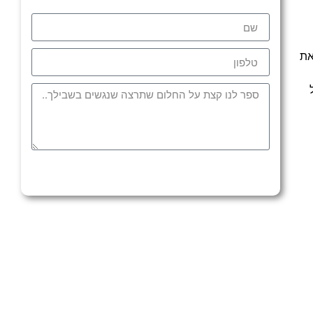
 להכין את
WORDP ו-WIX בשל
שלח >>>