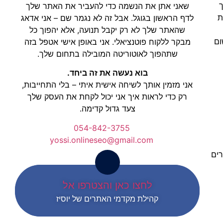
ך
שאני אתן את הנשמה כדי להעביר את האתר שלך
 של תמונות
לדף הראשון בגוגל. אבל זה לא נגמר שם – אני אדאג
שהאתר שלך לא רק יקבל תנועה, אלא יהפוך כל
אבד שום
מבקר ללקוח פוטנציאלי. אני באופן אישי אטפל בזה
שתהפוך לאוטוריטה המובילה בתחום שלך.
בוא נעשה את זה ביחד.
אני מזמין אותך לשיחה אישית איתי – בלי התחייבות,
רק כדי לראות איך אני יכול לקחת את העסק שלך
צעד גדול קדימה.
054-842-3755
yossi.onlineseo@gmail.com
רים
לחצו כאן והצטרפו אל
קהילת מקדמי האתרים של יוסיז