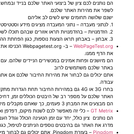
הם נותנים לכם ציון של ביצועי האתר שלכם בנייד ובמחש
לשפר את מהירות האתר שלכם.
ישנם שלושה תחומים שיש לשים לב אליהם
1. לנתוני מעבדה – נתוני המעבדה מציגים מידע וסטטיסטיקות אודות האתר שלכם.
2. הזדמנויות – בהזדמנויות תראו אזורים שבהם תוכלו לשפר את מהירות הדף שלכם יחד עם חיסכון משוער בזמן.
3. אבחון – באבחון תראו הצעות נוספות, כגון הפחתת ההשפעה של קוד צד שלישי.
WebPageTest.org
– ב- test.org
את הדף ממנו.
הם מיושנים ופחות אמינים במכשירים הניידים שלהם. עם
באתר שלכם משתמשים לרוב
אתם יכולים גם לבחור את מהירות החיבור שלכם אם אתם 
עבודה.
בחרו 3G או 4G גם במהירות החיבור תחת הגדרו
האתר שלכם על מספר רב של היבטים הכוללים זמן, דחיסת תמ
הם מבצעים את המבחן 3 פעמים, כך שאתם מקבלים מידע מדויק של זמן הטעינה באתר שלכם.
GT Metrix
–
כלי זה מאפשר לכם לשנות מיקום, דפדפן 
הם נותנים ציון כולל, יחד עם זמן הטעינה הכולל וגודל העמ
מדרג את האתר גם בהיבטים נוספים הניתנים לטיפול, כגון ניתוח vascript
Pingdom
–
בעזרת Pingdom, אתם יכולים גם לבחור מיקום לבדיקה.