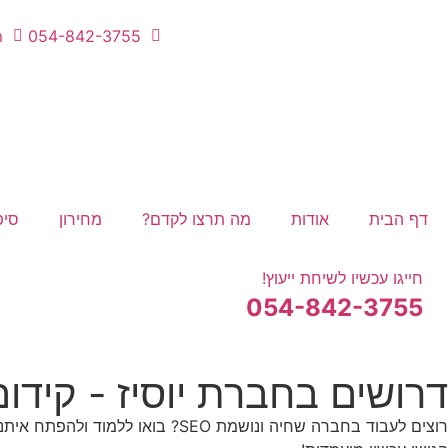
m
054-842-3755
דף הבית
אודות
מה תרצו לקדם?
מחירון
סיפ
חייגו עכשיו לשיחת ייעוץ!
054-842-3755
דרושים בחברת יוסיז - קידו
רוצים לעבוד בחברה שחיה ונושמת SEO? בואו ללמוד ולהפתח איתנו ובעיקר.. לתת בראש! יש לנו מגוון משרות פתוחות שרק מחכות לכם.