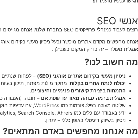
הגישו עכשיו מועמדות!
אנשי SEO
רוצים לעבוד כמנהלי פרוייקטים SEO בחברה שלנו? אנחנו מגייסים חבר׳ה אמיצים ותותחים שינהלו לנו את הלקוחות, זה אתם שם?
אנגלית מעולה – זה בדיוק המקום בשבילך.
מה חשוב לנו?
ניסיון מעשי בקידום אתרים אורגני (SEO)
– לפחות שנתיים 
יכולת לנתח אתרים בקלות
: מחקר מילות מפתח, תיקון בעיות טכניות, ואו
התמחות ביצירת קישורים פנימיים וחיצוניים
.
אנגלית ברמה גבוהה מאוד עד שפת אם
– חובה! (העבודה כו
שליטה מעולה בפלטפורמות כמו WordPress, עם עדיפות חזקה לניסיון בעבודה עם
ידע בעבודה עם כלים כמו Yoast SEO, Google Analytics, Search Console, Ahrefs או דומים.
ניסיון בשיווק דיגיטלי באופן כללי – יתרון.
מה אנחנו מחפשים באדם המתאים?