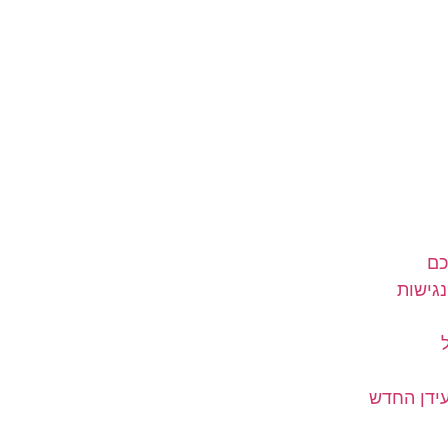
כם
גישות