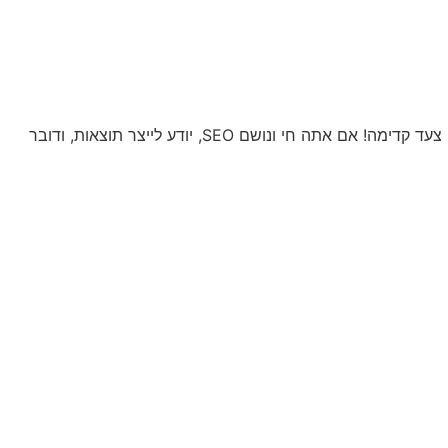
אנחנו מחפשים מקדם אתרים מוכשר ובעל ניסיון מעשי בקידום אורגני בגוגל, שיצטרף אלינו כפרילנסר ויעזור לנו לקחת את הלקוחות שלנו צעד קדימה! אם אתה חי ונושם SEO, יודע לייצר תוצאות, ודובר