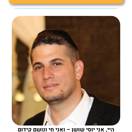
היי, אני יוסי שושן – ואני חי ונושם קידום