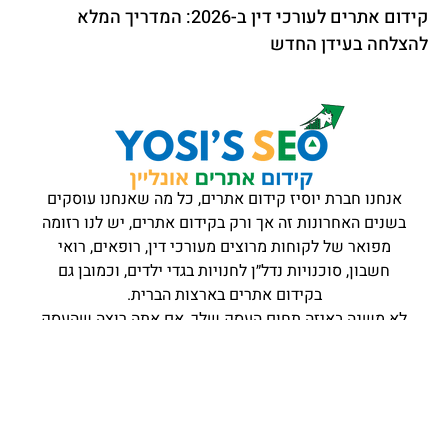
קידום אתרים לעורכי דין ב-2026: המדריך המלא
להצלחה בעידן החדש
אנחנו חברת יוסיז קידום אתרים, כל מה שאנחנו עוסקים
בשנים האחרונות זה אך ורק בקידום אתרים, יש לנו רזומה
מפואר של לקוחות מרוצים מעורכי דין, רופאים, רואי
חשבון, סוכנויות נדל״ן לחנויות בגדי ילדים, וכמובן גם
בקידום אתרים בארצות הברית.
לא משנה באיזה תחום העסק שלך, אם אתה רוצה שהעסק
שלך יהיה עם משמעות בגוגל אנחנו ממליצים לך להרים
אלינו צילצול מי יודע מה יביא איתו המחר?
oonlineseo@gmail.com
054-842-3755