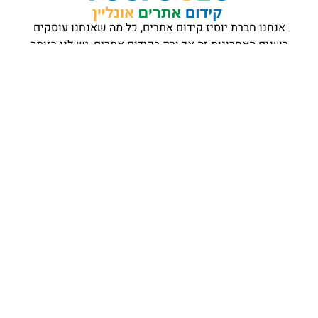
אנחנו חברת יוסיז קידום אתרים, כל מה שאנחנו עוסקים
בשנים האחרונות זה אך ורק בקידום אתרים, יש לנו רזומה
מפואר של לקוחות מרוצים מעורכי דין, רופאים, רואי
חשבון, סוכנויות נדל״ן לחנויות בגדי ילדים, וכמובן גם
בקידום אתרים בארצות הברית.
לא משנה באיזה תחום העסק שלך, אם אתה רוצה שהעסק
שלך יהיה עם משמעות בגוגל אנחנו ממליצים לך להרים
אלינו צילצול מי יודע מה יביא איתו המחר?
oonlineseo@gmail.com
054-842-3755
לקבוצת הפייסבוק שלנו
לקבוצת הווצאפ שלנו