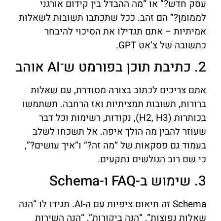
עסק חדש?” או “מה ההבדל בין קידום אורגני
לממומן?” הם זהב. ככל שתכתבו תשובות לשאלות
אמיתיות – אתם תגדילו את הסיכוי להיבחר
כתשובה של צ’אט GPT.
2. כתיבת תוכן בפורמט ש־AI אוהב
אתם צריכים לכתוב בצורה מסודרת, עם שאלות
ברורות, תשובות תמציתיות ואז הרחבה. תשתמשו
בכותרות (H2, H3), נקודות, רשימות וכל דבר
שעוזר להבין מה הולך איפה. אל תשכחו לשלב
בעמוד גם פסקאות של “מה זה?” ו”איך עושים?”,
כי שם רוב הגולשים נתקעים.
3. שימוש ב-FAQ ו-Schema
Schema זה תיאום ציפיות עם ה-AI. תגידו לו “הנה
שאלות נפוצות”, “הנה ביקורות”, “הנה השירות