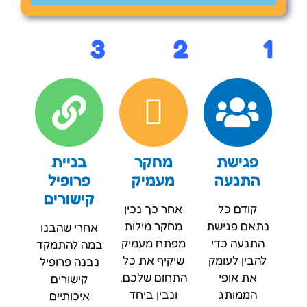
3
2
1
פגישת
מחקר
בניית
התנעה
מעמיק
פרופיל
קישורים
קודם כל
אחר כך נכין
נתאם פגישת
מחקר מילות
אחרי שהבנו
התנעה כדי
מפתח מעמיק
במה להתמקד
להבין לעומק
שיקיף את כל
נבנה פרופיל
את אופי
התחום שלכם,
קישורים
הממותג
ונבין ביחד
איכותיים