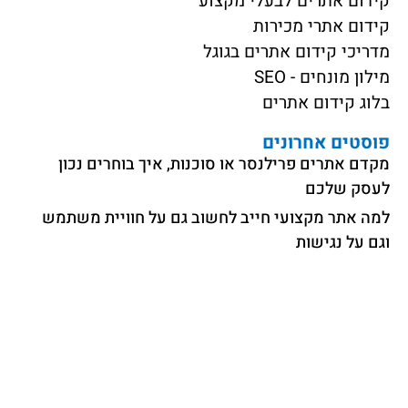
קידום אתרים לבעלי מקצוע
קידום אתרי מכירות
מדריכי קידום אתרים בגוגל
מילון מונחים - SEO
בלוג קידום אתרים
פוסטים אחרונים
מקדם אתרים פרילנסר או סוכנות, איך בוחרים נכון
לעסק שלכם
למה אתר מקצועי חייב לחשוב גם על חוויית משתמש
וגם על נגישות
קידום אתר איקומרס (אתר חנות) בגוגל ו-AI ב-2026
קידום אתרי מסחר – תנו לחנות האונליין שלכם להמריא
בגוגל
קידום אתרים לעורך דין נזיקין
קידום אתרים לעורכי דין ב-2026: המדריך המלא