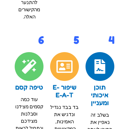
להתנער
מהקישורים
האלה.
6
5
4
תוכן
שיפור E-
טיפה קסם
איכותי
E-A-T
עוד כמה
ומעניין
קסמים מצידנו
בד בבד נגדיל
וסבלנות
ונדגיש את
בשלב זה
מצידכם
האמינות,
נאפיין את
ונתחיל לראות
המקצועיות,