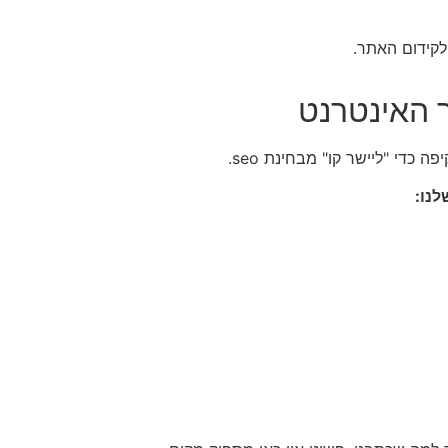
לקידום האתר.
כדי "ליישר קו" מבחינת seo.
נו: