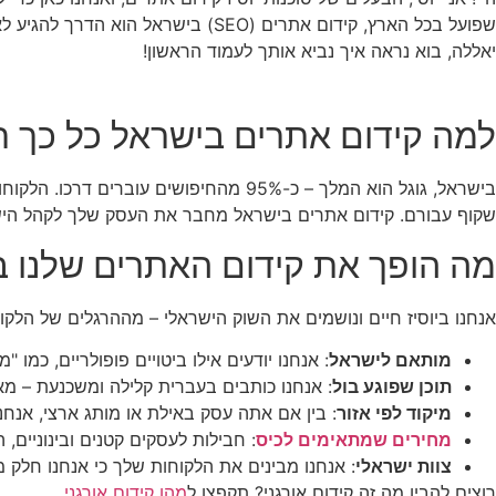
שפועל בכל הארץ, קידום אתרים (SEO
יאללה, בוא נראה איך נביא אותך לעמוד הראשון!
למה קידום אתרים בישראל כל כך 
בישראל, גוגל הוא המלך – כ-95% מהחיפושים עוברים דרכו. הלקוחות שלך מקלידים ביטויים כמו "פיצה טבעונית ברמת גן" או "מוסך מומלץ בבאר שבע" כל הזמן. אם האתר שלך לא ב
שקוף עבורם. קידום אתרים בישראל מחבר את העסק שלך לקהל הישרא
מה הופך את קידום האתרים שלנו ב
אנחנו ביוסיז חיים ונושמים את השוק הישראלי – מההרגלים של הלק
מותאם לישראל
: אנחנו יודעים אילו ביטויים פופולריים, כמו 
תוכן שפוגע בול
: אנחנו כותבים בעברית קלילה ומשכנעת – מאמר
מיקוד לפי אזור
: בין אם אתה עסק באילת או מותג ארצי, אנחנ
מחירים שמתאימים לכיס
: חבילות לעסקים קטנים ובינוניים, החל מ-₪3,490 + מע
צוות ישראלי
: אנחנו מבינים את הלקוחות שלך כי אנחנו חלק מ
רוצים להבין מה זה קידום אורגני? תקפצו ל
מהו קידום אורגני
.