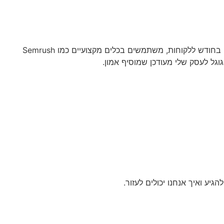
בגוגל, EEAT (ניסיון, מומחיות, סמכות, ואמינות) הוא המפתח לתוכן איכותי. אנחנו ביוסיז מראים ניסיון עם תוצאות מוכחות כמו 150 לידים בחודש ללקוחות, משתמשים בכלים מקצועיים כמו Semrush
וגל לעסק שלי מעודכן שמוסיף אמון.
ע ואיך אנחנו יכולים לעזור.