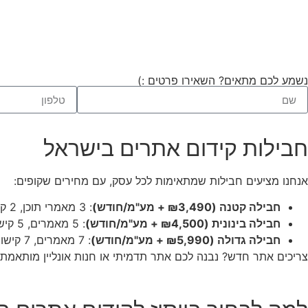
נשמע לכם מתאים? השאירו פרטים :)
חבילות קידום אתרים בישראל
אנחנו מציעים חבילות שמתאימות לכל עסק, עם מחירים שקופים:
חבילה קטנה (₪3,490 + מע"מ/חודש)
: 3 מאמרי תוכן, 2 קישורים, אופטימיזציה טכנית, מחקר ביטויים, ודוח חודשי. מושלמת לעסקים כמו "מאפייה בראשון לציון".
חבילה בינונית (₪4,500 + מע"מ/חודש)
: 5 מאמרים, 5 קישורים, ניהול פרופיל גוגל לעסק שלי, שיחת זום, והכל מהחבילה הקטנה. מעולה לעסקים בינוניים.
חבילה גדולה (₪5,990 + מע"מ/חודש)
: 7 מאמרים, 7 קישורים, והכל מהחבילה הבינונית. אידיאלית לתחומים תחרותיים כמו עריכת דין או קוסמןטיקה.
צריכים אתר חדש? נבנה לכם אתר תדמיתי או חנות אונליין מותאמת SEO ב-₪7,000 (חד-פעמי, לא כולל מע"מ). פרטים 